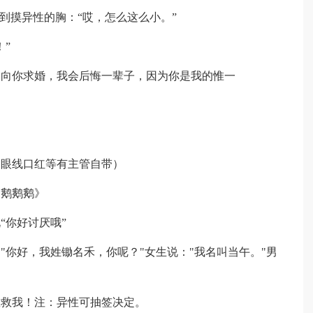
到摸异性的胸：“哎，怎么这么小。”
”
不向你求婚，我会后悔一辈子，因为你是我的惟一
（眼线口红等有主管自带）
《鹅鹅鹅》
“你好讨厌哦”
"你好，我姓锄名禾，你呢？"女生说："我名叫当午。"男
救救我！注：异性可抽签决定。