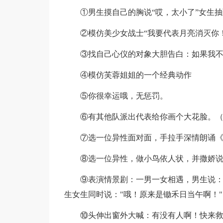
①男生摸自己的胸说“哎，太小了”女生抽
②模仿美少女战士“我要代表月亮消灭你！
③找自己心仪的对象大胆告白：如果我
④模仿芙蓉姐姐的一个经典动作
⑤你很幸运哦，无惩罚。
⑥有其他队派出代表给你画个大花脸。
⑦选一位异性面对面，手拉手深情朗诵
⑧选一位异性，做小鸟依人状，并撒娇说
⑨表演情景剧：一男一女相遇，男生说：
生女生同时说："哦！原来是锄禾日当午啊！"
⑩头伸出窗外大喊：有没有人啊！快来