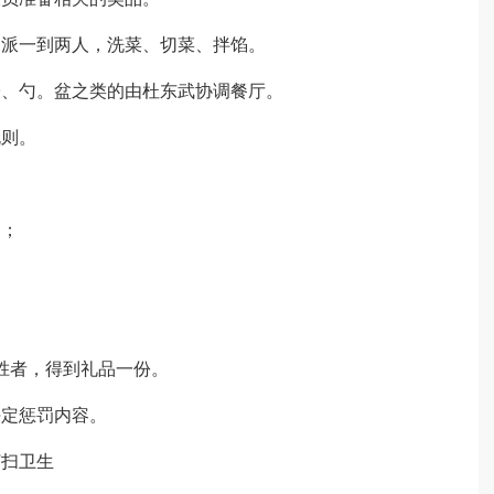
门派一到两人，洗菜、切菜、拌馅。
子、勺。盆之类的由杜东武协调餐厅。
规则。
奖；
胜者，得到礼品一份。
决定惩罚内容。
打扫卫生