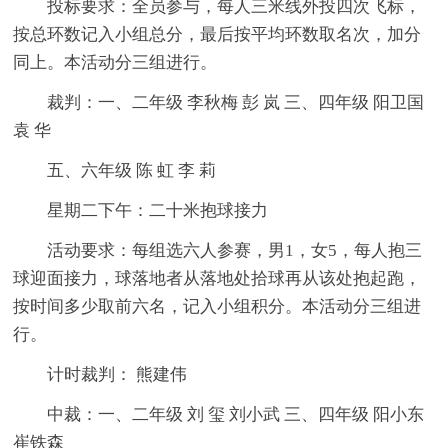
投标要求：全员参与，每人三米线外投四次飞标，
按总环数记入小组总分，最后按平均环数取名次，加分
同上。本活动分三组进行。
裁判：一、二年级 李秋梅 彭 岚 三、四年级 阳卫国
袁 华
五、六年级 陈 虹 李 莉
星期二下午：二十米抱球接力
活动要求：每组选六人参赛，男1，女5，每人抱三
球迎面接力，球落地者从落地处拾球再从该处抱起跑，
按时间多少取前六名，记入小组积分。本活动分三组进
行。
计时裁判： 熊建伟
中裁：一、二年级 刘 玺 刘小武 三、四年级 阳小东
崔铁森