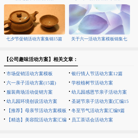
篇）
七夕节促销活动方案集锦15篇
关于六一活动方案模板锦集七
篇
【公司趣味活动方案】相关文章：
市场促销活动方案模板
银行情人节活动方案12篇
六一亲子活动方案(15篇)
学校植树节活动方案
服装商场活动促销方案
幼儿园感恩节亲子活动方案
幼儿园环境创设活动方案
（精选21篇）
圣诞节亲子活动方案(汇编15
【推荐】母亲节活动方案模板
篇)
冬至节气活动方案汇编9篇
合集五篇
【精选】美容院活动方案汇编
员工茶话会活动方案
六篇