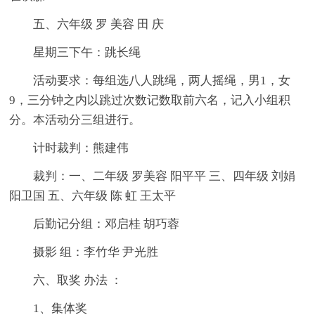
五、六年级 罗 美容 田 庆
星期三下午：跳长绳
活动要求：每组选八人跳绳，两人摇绳，男1，女
9，三分钟之内以跳过次数记数取前六名，记入小组积
分。本活动分三组进行。
计时裁判：熊建伟
裁判：一、二年级 罗美容 阳平平 三、四年级 刘娟
阳卫国 五、六年级 陈 虹 王太平
后勤记分组：邓启桂 胡巧蓉
摄影 组：李竹华 尹光胜
六、取奖 办法 ：
1、集体奖