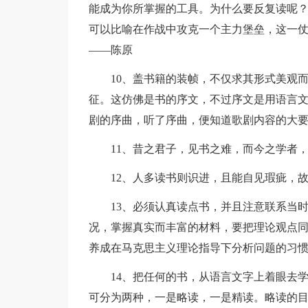
能成为你所掌握的工具。为什么要反复读呢
可以比喻在作战中攻克一个主力堡垒，这一
——陈原
10、盖书籍的装帧，不仅求其形式美观
征。这仿佛是书的序文，不过序文是用语言
剧的序曲，听了序曲，便知道歌剧内容的大
11、昔之君子，见书之难，而今之学者
12、人多读书则识进，且能自见瑕疵，
13、必须认真读点书，并且注意联系当
况，掌握真实而丰富的材料，要把理论观点
养成在马克思主义理论指导下分析问题的习
14、把任何的书，从语言文字上着眼去
可分为两种，一是略读，一是精读。略读的