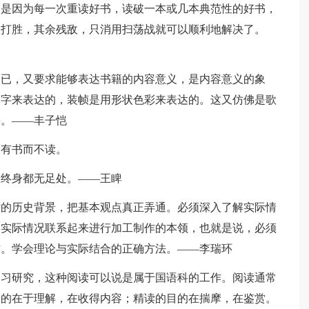
？是因为每一次重读好书，读破一本或几本典范性的好书，
仗打胜，其余残敌，只消用扫荡战就可以顺利地解决了。
而已，又要求能够表达书籍的内容意义，是内容意义的象
文字来表达的，装帧是用形状色彩来表达的。这又仿佛是歌
要。——丰子恺
，有书而不读。
故终身都无足处。——王睥
时的历史背景，把基本观点真正弄通。必须深入了解实际情
同实际情况联系起来进行加工制作的本领，也就是说，必须
惯。学会理论与实际结合的正确方法。——李瑞环
学习研究，这种阅读可以说是属于国语科的工作。阅读通常
目的在于理解，在收得内容；精读的目的在揣摩，在鉴赏。