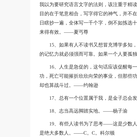
我以为要研究语言文字的法则，该注重于精
目的在于笔意相合，写字得它的神气，并不
日瞎抄一遍，全体写一千个字，倒不如拣选
来得有效。——夏丐尊
15、如果有人不读书又想冒充博学多知
的记忆力就必须强而可靠。如果一个人要孤
16、人生是急促的，这句话应该促醒每
功，死亡可能摧折欣欣向荣的事业，但那些
却也算战斗过。——约翰逊
17、总有一个位置属于我，是金子总会
18、志当高远脚踏实地。——杨子渝
19、有些人读书为了思考——这是少数
是绝大多数人。——C。C。科尔顿