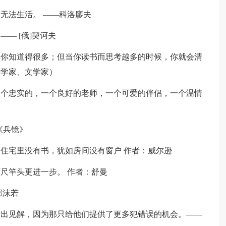
无法生活。 ——科洛廖夫
— [俄]契诃夫
得你知道得很多；但当你读书而思考越多的时候，你就会清
哲学家、文学家）
一个忠实的，一个良好的老师，一个可爱的伴侣，一个温情
《兵镜》
。住宅里没有书，犹如房间没有窗户 作者：威尔逊
百尺竿头更进一步。 作者：舒曼
郭沫若
杰出见解，因为那只给他们提供了更多犯错误的机会。——