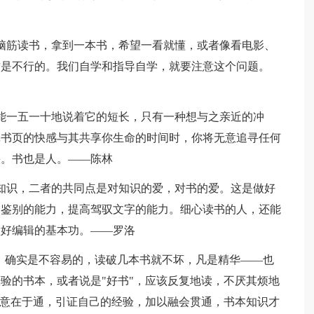
脑筋读书，拿到一本书，希望一看就懂，或者像看电影、
这是不行的。我们自学和指导自学，就要注意这个问题。
能一五一十地说着它的短长，只有一种想与之亲近的冲
挲书页的快感与其共享你生命的时间时，你将无意追寻任何
快。书也是人。——陈林
知识，二者的共同点是对知识的爱，对书的爱。这是做好
和鉴别的能力，提高驾驭文字的能力。细心读书的人，还能
做好编辑的基本功。——罗洛
书，确实是不容易的，读破几本书就不坏，凡是精华——也
验的书本，或者说是"好书"，应该反复地读，不厌其烦地
之意在于通，引证自己的经验，加以融会贯通，书本知识才