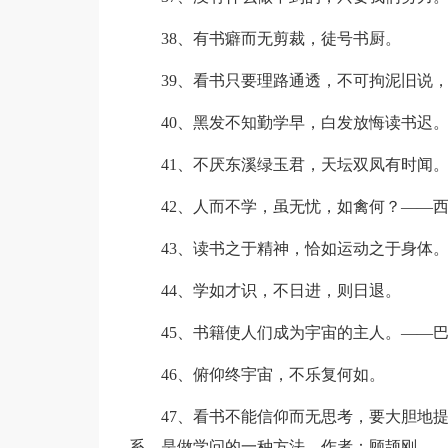
38、有书癖而无剪裁，徒号书厨。
39、看书只要理路通透，不可拘泥旧说
40、黑发不知勤学早，白发放悔读书迟
41、不厌东溪绿玉君，天坛双凤有时闻
42、人而不学，虽无忧，如禽何？——西
43、读书之于精神，恰如运动之于身体
44、学如才识，不日进，则日退。
45、书籍使人们成为宇宙的主人。——
46、俯仰终宇宙，不乐复何如。
47、看书不能信仰而无思考，要大胆地
系，是做学问的一种方法。作者：顾颉刚