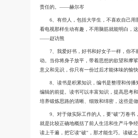
责任的。——赫尔岑
6、有些人，包括大学生，不喜欢自己用
看电视那样生动有趣，不用脑筋就能明白，
——赵访熊
7、我爱好书，好书和好女子一样，你不
动。当你将身子放平，带着思想的欲望和摩
意义和见识，你只有一份过后才能体味的愉
8、读书是积累知识，编书是整理和传播
编辑的前提。读书可以丰富知识，提高思考
培养锻炼思路的清晰、细致和绵密，这些是
9、对于做实际工作的人，要"破"万卷
就是比较正确地概括了前人生活和生产斗争经
读上千遍，把它读"破"，那才能生巧。读破