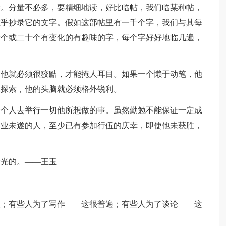
读。分量不必多，要精细地读，好比临帖，我们临某种帖，
在乎抄录它的文字。假如这部帖里有一千个字，我们与其每
十个或二十个有变化的有趣味的字，每个字好好地临几遍，
，他就必须很狡黠，才能掩人耳目。如果一个懒于动笔，他
独探索，他的头脑就必须格外锐利。
一个人去举行一切他所想做的事。虽然勤勉不能保证一定成
功业未遂的人，至少已有参加行伍的庆幸，即使他未获胜，
发光的。——王玉
人；有些人为了写作——这很普遍；有些人为了谈论——这